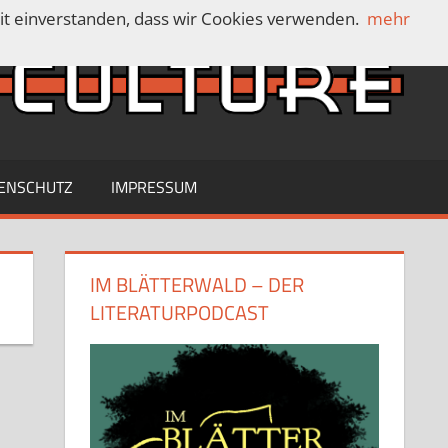
mit einverstanden, dass wir Cookies verwenden.
mehr
C
ENSCHUTZ
IMPRESSUM
IM BLÄTTERWALD – DER
LITERATURPODCAST