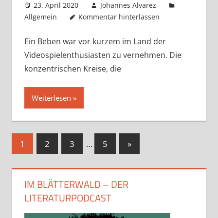
23. April 2020
Johannes Alvarez
Allgemein
Kommentar hinterlassen
Ein Beben war vor kurzem im Land der
Videospielenthusiasten zu vernehmen. Die
konzentrischen Kreise, die
Weiterlesen
Seitennummerierung
Nächste
1
2
3
…
5
»
Beiträge
der
Beiträge
IM BLÄTTERWALD – DER
LITERATURPODCAST