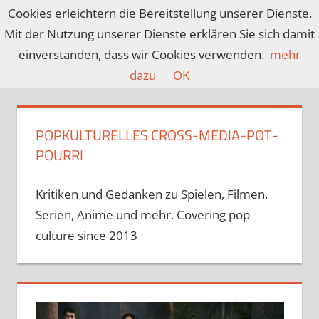
Zum
Cookies erleichtern die Bereitstellung unserer Dienste.
Inhalt
Mit der Nutzung unserer Dienste erklären Sie sich damit
CROSSMEDIACU
Ein
springen
einverstanden, dass wir Cookies verwenden.
mehr
Blog
dazu
OK
über
Spiele,
Filme,
POPKULTURELLES CROSS-MEDIA-POT­
Serien,
POUR­RI
Anime
und
Kritiken und Gedanken zu Spielen, Filmen,
mehr…
covering
Serien, Anime und mehr. Covering pop
nerd
culture since 2013
culture
since
2013