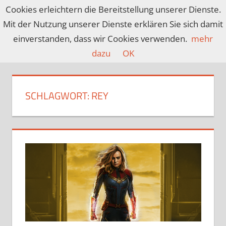
Zum
Cookies erleichtern die Bereitstellung unserer Dienste.
Inhalt
Mit der Nutzung unserer Dienste erklären Sie sich damit
CROSSMEDIACU
Ein
springen
einverstanden, dass wir Cookies verwenden.
mehr
Blog
dazu
OK
über
Spiele,
Filme,
SCHLAGWORT:
REY
Serien,
Anime
und
mehr…
covering
nerd
culture
since
2013