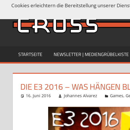
Zum
Cookies erleichtern die Bereitstellung unserer Dien
Inhalt
Ein
springen
Blog
über
Spiele,
Filme,
Serien,
STARTSEITE
NEWSLETTER | MEDIENGRÜBELKISTE
Anime
und
mehr…
covering
DIE E3 2016 – WAS HÄNGEN BL
nerd
16. Juni 2016
Johannes Alvarez
Games
,
G
culture
since
2013