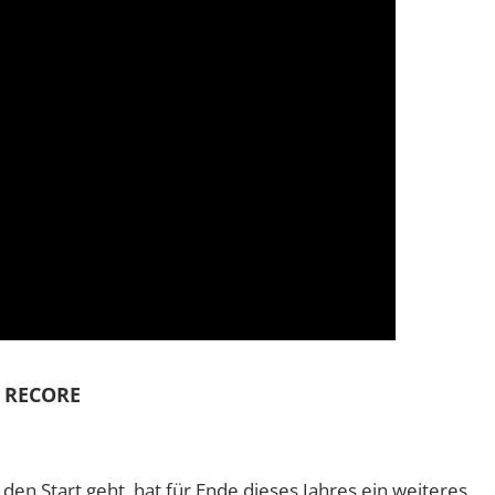
RECORE
 den Start geht, hat für Ende dieses Jahres ein weiteres