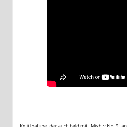
Keiji Inafune, der auch bald mit „Mighty No. 9“ an