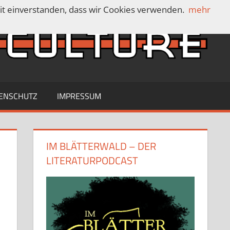
mit einverstanden, dass wir Cookies verwenden.
mehr
C
ENSCHUTZ
IMPRESSUM
IM BLÄTTERWALD – DER
LITERATURPODCAST