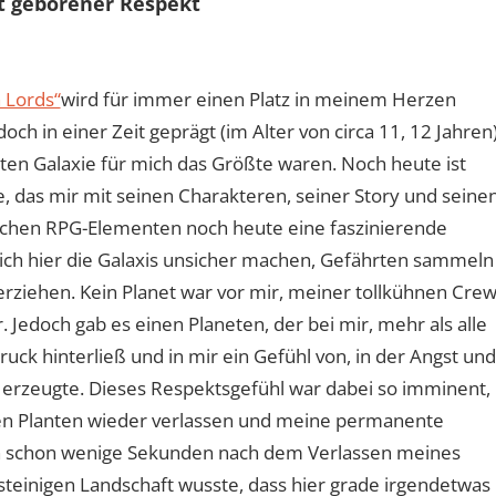
st geborener Respekt
h Lords“
wird für immer einen Platz in meinem Herzen
ch in einer Zeit geprägt (im Alter von circa 11, 12 Jahren)
nten Galaxie für mich das Größte waren. Noch heute ist
e, das mir mit seinen Charakteren, seiner Story und seine
ischen RPG-Elementen noch heute eine faszinierende
 ich hier die Galaxis unsicher machen, Gefährten sammeln
ziehen. Kein Planet war vor mir, meiner tollkühnen Cre
 Jedoch gab es einen Planeten, der bei mir, mehr als alle
uck hinterließ und in mir ein Gefühl von, in der Angst und
rzeugte. Dieses Respektsgefühl war dabei so imminent,
gten Planten wieder verlassen und meine permanente
ch schon wenige Sekunden nach dem Verlassen meines
steinigen Landschaft wusste, dass hier grade irgendetwas