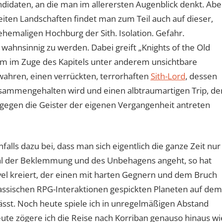
andidaten, an die man im allerersten Augenblick denkt. Abe
eiten Landschaften findet man zum Teil auch auf dieser,
hemaligen Hochburg der Sith. Isolation. Gefahr.
wahnsinnig zu werden. Dabei greift „Knights of the Old
einem im Zuge des Kapitels unter anderem unsichtbare
ahren, einen verrückten, terrorhaften
Sith-Lord
, dessen
sammengehalten wird und einen albtraumartigen Trip, de
n gegen die Geister der eigenen Vergangenheit antreten
alls dazu bei, dass man sich eigentlich die ganze Zeit nur
l der Beklemmung und des Unbehagens angeht, so hat
evel kreiert, der einen mit harten Gegnern und dem Bruch
assischen RPG-Interaktionen gespickten Planeten auf dem
ässt. Noch heute spiele ich in unregelmäßigen Abstand
te zögere ich die Reise nach Korriban genauso hinaus wi