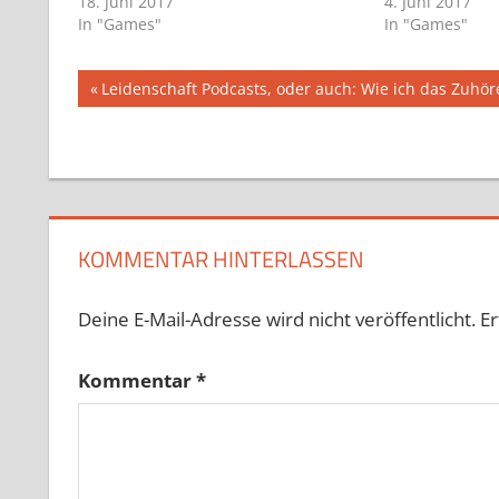
18. Juni 2017
4. Juni 2017
In "Games"
In "Games"
Beitragsnavigation
Vorheriger
Leidenschaft Podcasts, oder auch: Wie ich das Zuhör
Beitrag:
KOMMENTAR HINTERLASSEN
Deine E-Mail-Adresse wird nicht veröffentlicht.
Er
Kommentar
*