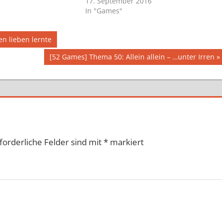
17. September 2016
In "Games"
en lieben lernte
Nächster
[52 Games] Thema 50: Allein allein – …unter Irren
Beitrag:
forderliche Felder sind mit
*
markiert