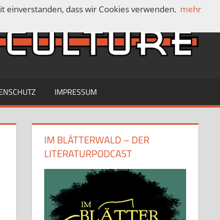
mit einverstanden, dass wir Cookies verwenden.
mehr
C
ENSCHUTZ
IMPRESSUM
IM BLÄTTERWALD – DER
LITERATURPODCAST