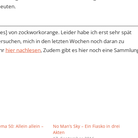
deuten.
________________________________________________________________
mes] von zockworkorange. Leider habe ich erst sehr spät
rsuchen, mich in den letzten Wochen noch daran zu
ihr
hier nachlesen
, Zudem gibt es hier noch eine Sammlun
a 50: Allein allein –
No Man’s Sky – Ein Fiasko in drei
Akten