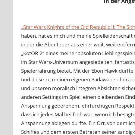
In der Ang
„Star Wars Knights of the Old Republic II: The Sit
haben, hat es mich und meine Spielleidenschaft do
in der die Abenteuer aus einer weit, weit entfer
„KotOR 2“ eines meiner absoluten Lieblingsspiel
im Star Wars-Universum angesiedelten, fantast
Spielerfahrung bietet. Mit der Ebon Hawk durfte
und diese zu meinen eigenen Padawanen heraner
und unseren moralisch integren Absichten sicher.
anderen Settings im Spiel, einen bleibenden Eindr
Anspannung geborenem, ehrfürchtigen Respekt e
dass ich jedes Mal heilfroh war, wenn ich besa
Anspannung ablegen durfte. Ein Ort, von dem i
Schiffes und dem ersten Betreten seiner sandig-