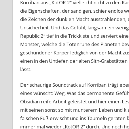
Korriban aus „KotOR 2“ vielleicht nicht zu den K
die Eigenschaften, der sandigen, schier endlos w
die Zeichen der dunklen Macht ausstrahlenden, e
Unsicherheit. Und das Gefühl, langsam ein wenig 
Republic 2“ tief in die Trickkiste und serviert 
Monster, welche die Totenruhe des Planeten bew
geschundener Körper lediglich von der Macht zu
einen in den Untiefen der alten Sith-Grabstätte
lässt.
Der schaurige Soundtrack auf Korriban trägt ebenf
eines wünscht: Weg. Was das permanente Gefüh
Obsidian reife Arbeit geleistet und hier einen L
mit seinen sonst so mit munterem Leben und kl
falschen Fuß erwischt und ins Taumeln geraten l
immer mal wieder „KotOR 2“ durch. Und noch heu