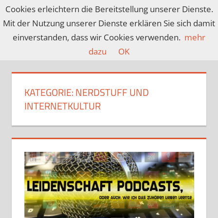
Zum
Cookies erleichtern die Bereitstellung unserer Dienste.
Inhalt
Mit der Nutzung unserer Dienste erklären Sie sich damit
CROSSMEDIACU
Ein
springen
einverstanden, dass wir Cookies verwenden.
mehr
Blog
dazu
OK
über
Spiele,
Filme,
KATEGORIE:
NERDSTUFF UND
Serien,
INTERNETKULTUR
Anime
und
mehr…
covering
nerd
culture
since
2013