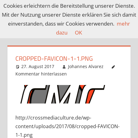
Zum
Cookies erleichtern die Bereitstellung unserer Dienste.
Inhalt
Mit der Nutzung unserer Dienste erklären Sie sich damit
CROSSMEDIACU
Ein
springen
einverstanden, dass wir Cookies verwenden.
mehr
Blog
dazu
OK
über
Spiele,
Filme,
CROPPED-FAVICON-1-1.PNG
Serien,
27. August 2017
Johannes Alvarez
Anime
Kommentar hinterlassen
und
mehr…
covering
nerd
culture
since
http://crossmediaculture.de/wp-
2013
content/uploads/2017/08/cropped-FAVICON-
1-1.png