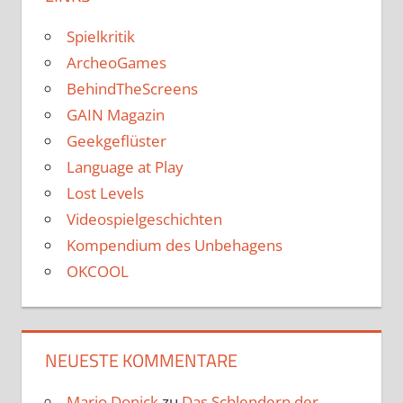
Spielkritik
ArcheoGames
BehindTheScreens
GAIN Magazin
Geekgeflüster
Language at Play
Lost Levels
Videospielgeschichten
Kompendium des Unbehagens
OKCOOL
NEUESTE KOMMENTARE
Mario Donick
zu
Das Schlendern der