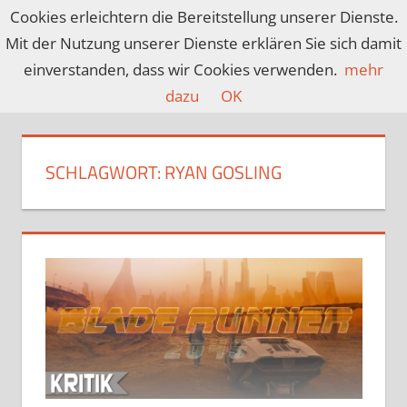
Zum
Cookies erleichtern die Bereitstellung unserer Dienste.
Inhalt
Mit der Nutzung unserer Dienste erklären Sie sich damit
CROSSMEDIACU
Ein
springen
einverstanden, dass wir Cookies verwenden.
mehr
Blog
dazu
OK
über
Spiele,
Filme,
SCHLAGWORT:
RYAN GOSLING
Serien,
Anime
und
mehr…
covering
nerd
culture
since
2013