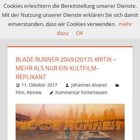
Zum
Cookies erleichtern die Bereitstellung unserer Dienste.
Inhalt
Mit der Nutzung unserer Dienste erklären Sie sich damit
CROSSMEDIACU
Ein
springen
einverstanden, dass wir Cookies verwenden.
mehr
Blog
dazu
OK
über
Spiele,
Filme,
BLADE RUNNER 2049 (2017): KRITIK –
Serien,
MEHR ALS NUR EIN KULTFILM-
Anime
REPLIKANT
und
11. Oktober 2017
Johannes Alvarez
mehr…
Film
,
Review
Kommentar hinterlassen
covering
nerd
culture
since
2013